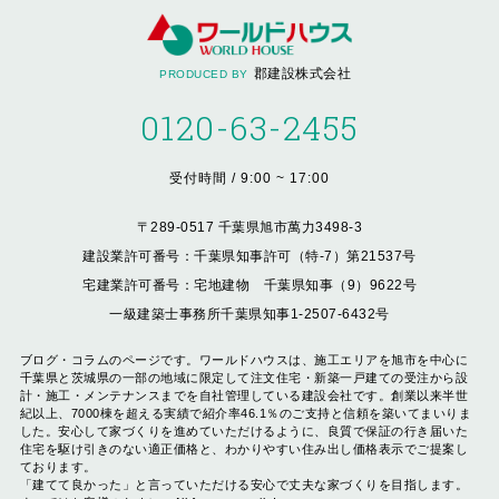
郡建設株式会社
PRODUCED BY
0120-63-2455
受付時間 / 9:00 ~ 17:00
〒289-0517 千葉県旭市萬力3498-3
建設業許可番号：千葉県知事許可（特-7）第21537号
宅建業許可番号：宅地建物 千葉県知事（9）9622号
一級建築士事務所千葉県知事1-2507-6432号
ブログ・コラムのページです。ワールドハウスは、施工エリアを旭市を中心に
千葉県と茨城県の一部の地域に限定して注文住宅・新築一戸建ての受注から設
計・施工・メンテナンスまでを自社管理している建設会社です。創業以来半世
紀以上、7000棟を超える実績で紹介率46.1％のご支持と信頼を築いてまいりま
した。安心して家づくりを進めていただけるように、良質で保証の行き届いた
住宅を駆け引きのない適正価格と、わかりやすい住み出し価格表示でご提案し
ております。
「建てて良かった」と言っていただける安心で丈夫な家づくりを目指します。