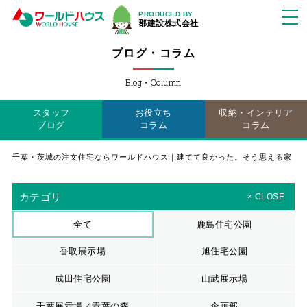
PRODUCED BY
郡建設株式会社
ブログ・コラム
Blog・Column
スタッフ
お役立ち
収納・インテリア
ブログ
コラム
コラム
千葉・茨城の注文住宅ならワールドハウス｜建てて良かった。そう思える家
カテゴリ
× CLOSE
全て
鹿島住宅公園
香取展示場
旭住宅公園
成田住宅公園
山武展示場
千葉展示場／青葉の森
企画部