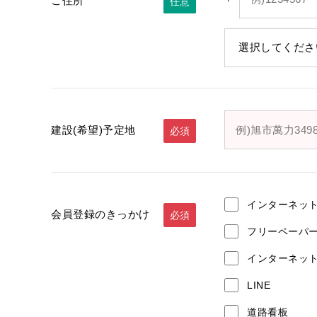
ご住所
必須
任意
建設(希望)予定地
必須
インターネッ
会員登録のきっかけ
必須
フリーペーパ
インターネッ
LINE
道路看板