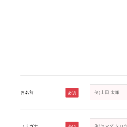
お名前
必須
フリガナ
必須