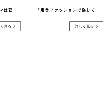
「ゴキゲンに過ごすママは朝活にこれをやっている」
「定番ファッションで楽してオシャレ」
しく見る
詳しく見る