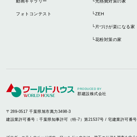
動画ギャラリー
└
光熱費対策の家
フォトコンテスト
└
ZEH
└
片づけが楽になる家
└
花粉対策の家
PRODUCED BY
郡建設株式会社
〒289-0517 千葉県旭市萬力3498-3
建設業許可番号：千葉県知事許可（特-7）第21537号
/
宅建業許可番号