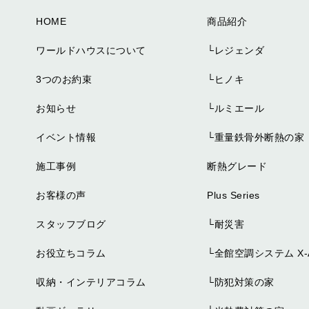
HOME
商品紹介
ワールドハウスについて
└
レジェンダ
3つのお約束
└
ヒノキ
お知らせ
└
ルミエール
イベント情報
└
重量鉄骨外断熱の家
施工事例
断熱グレード
お客様の声
Plus Series
スタッフブログ
└
耐災害
お役立ちコラム
└
全館空調システム X-A
収納・インテリアコラム
└
防犯対策の家