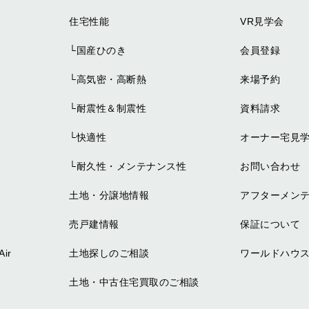
住宅性能
VR見学会
└
国産ひのき
会員登録
└
高気密・高断熱
来場予約
└
耐震性＆制震性
資料請求
└
快適性
オーナー宅見
└
耐久性・メンテナンス性
お問い合わせ
土地・分譲地情報
アフターメン
売戸建情報
保証について
ir
土地探しのご相談
ワールドハウス
土地・中古住宅買取のご相談