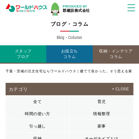
PRODUCED BY
郡建設株式会社
ブログ・コラム
Blog・Column
スタッフ
お役立ち
収納・インテリア
ブログ
コラム
コラム
千葉・茨城の注文住宅ならワールドハウス｜建てて良かった。そう思える家
カテゴリ
× CLOSE
全て
育児
時間の使い方
情報整理
引っ越し
家事
収納
オーガナイズとは