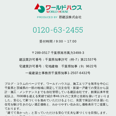
郡建設株式会社
PRODUCED BY
0120-63-2455
受付時間 / 9:00 ~ 17:00
〒289-0517 千葉県旭市萬力3498-3
建設業許可番号：千葉県知事許可（特-7）第21537号
宅建業許可番号：宅地建物 千葉県知事（9）9622号
一級建築士事務所千葉県知事1-2507-6432号
ブログ・コラムのページです。ワールドハウスは、施工エリアを旭市を中心に
千葉県と茨城県の一部の地域に限定して注文住宅・新築一戸建ての受注から設
計・施工・メンテナンスまでを自社管理している建設会社です。創業以来半世
紀以上、7000棟を超える実績で紹介率46.1％のご支持と信頼を築いてまいりま
した。安心して家づくりを進めていただけるように、良質で保証の行き届いた
住宅を駆け引きのない適正価格と、わかりやすい住み出し価格表示でご提案し
ております。
「建てて良かった」と言っていただける安心で丈夫な家づくりを目指します。