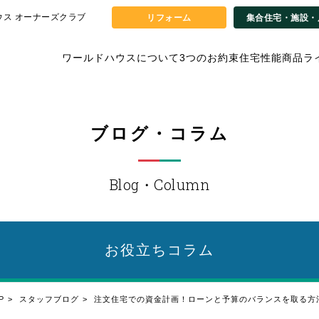
ウス オーナーズクラブ
リフォーム
集合住宅・施設・
ワールドハウスについて
3つのお約束
住宅性能
商品ラ
ブログ・コラム
Blog・Column
お役立ち
コラム
P
スタッフブログ
注文住宅での資金計画！ローンと予算のバランスを取る方法 