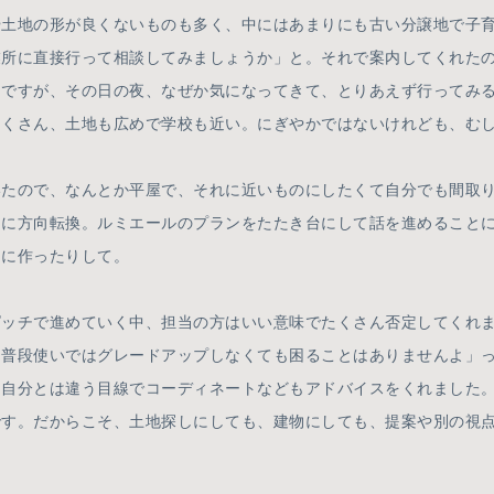
や土地の形が良くないものも多く、中にはあまりにも古い分譲地で子
業所に直接行って相談してみましょうか」と。それで案内してくれた
。ですが、その日の夜、なぜか気になってきて、とりあえず行ってみ
たくさん、土地も広めで学校も近い。にぎやかではないけれども、む
たので、なんとか平屋で、それに近いものにしたくて自分でも間取り
てに方向転換。ルミエールのプランをたたき台にして話を進めること
めに作ったりして。
チで進めていく中、担当の方はいい意味でたくさん否定してくれま
普段使いではグレードアップしなくても困ることはありませんよ」っ
、自分とは違う目線でコーディネートなどもアドバイスをくれました
です。だからこそ、土地探しにしても、建物にしても、提案や別の視