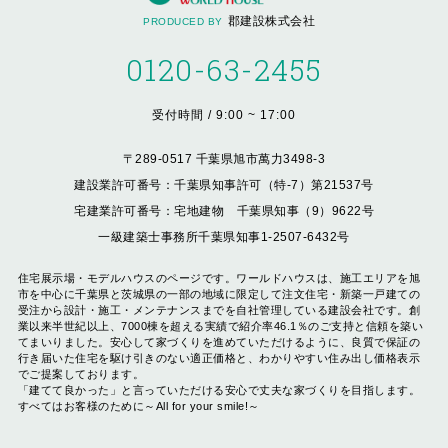
郡建設株式会社
PRODUCED BY
0120-63-2455
受付時間 / 9:00 ~ 17:00
〒289-0517 千葉県旭市萬力3498-3
建設業許可番号：千葉県知事許可（特-7）第21537号
宅建業許可番号：宅地建物 千葉県知事（9）9622号
一級建築士事務所千葉県知事1-2507-6432号
住宅展示場・モデルハウスのページです。ワールドハウスは、施工エリアを旭
市を中心に千葉県と茨城県の一部の地域に限定して注文住宅・新築一戸建ての
受注から設計・施工・メンテナンスまでを自社管理している建設会社です。創
業以来半世紀以上、7000棟を超える実績で紹介率46.1％のご支持と信頼を築い
てまいりました。安心して家づくりを進めていただけるように、良質で保証の
行き届いた住宅を駆け引きのない適正価格と、わかりやすい住み出し価格表示
でご提案しております。
「建てて良かった」と言っていただける安心で丈夫な家づくりを目指します。
すべてはお客様のために～All for your smile!～