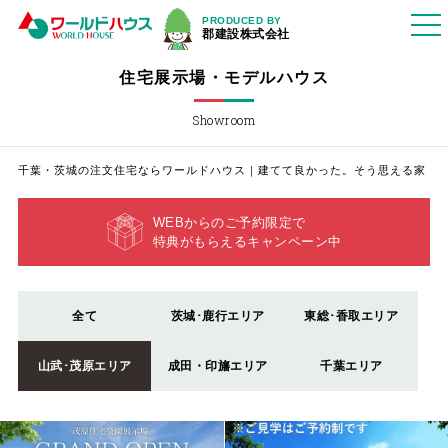
PRODUCED BY
郡建設株式会社
住宅展示場・モデルハウス
Showroom
千葉・茨城の注文住宅ならワールドハウス｜建てて良かった。そう思える家
WEBからのご予約限定で
特典がもらえるキャンペーン中
全て
茨城･鹿行エリア
東総･香取エリア
山武･茂原エリア
成田・印旛エリア
千葉エリア