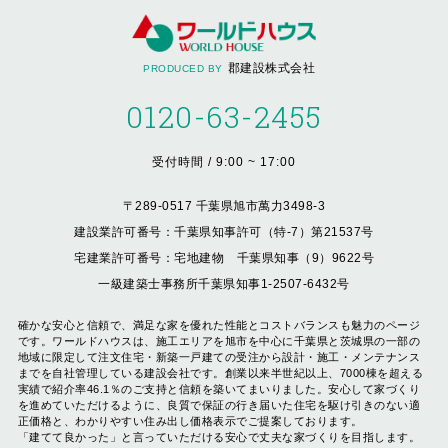
郡建設株式会社
PRODUCED BY
0120-63-2455
受付時間 / 9:00 ~ 17:00
〒289-0517 千葉県旭市萬力3498-3
建設業許可番号：千葉県知事許可（特-7）第21537号
宅建業許可番号：宅地建物 千葉県知事（9）9622号
一級建築士事務所千葉県知事1-2507-6432号
確かな安心と信頼で、満足な家を優れた性能とコストバランスも魅力のページ
です。ワールドハウスは、施工エリアを旭市を中心に千葉県と茨城県の一部の
地域に限定して注文住宅・新築一戸建ての受注から設計・施工・メンテナンス
までを自社管理している建設会社です。創業以来半世紀以上、7000棟を超える
実績で紹介率46.1％のご支持と信頼を築いてまいりました。安心して家づくり
を進めていただけるように、良質で保証の行き届いた住宅を駆け引きのない適
正価格と、わかりやすい住み出し価格表示でご提案しております。
「建てて良かった」と言っていただける安心で丈夫な家づくりを目指します。