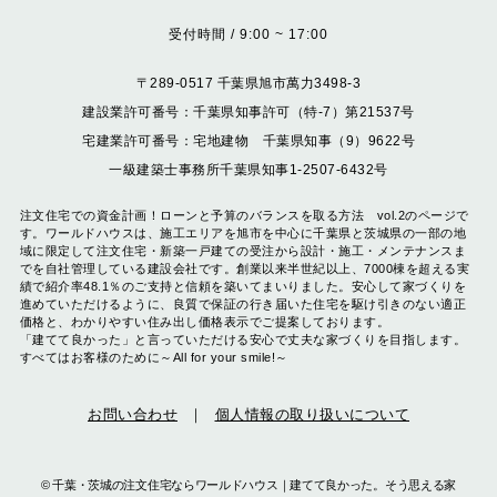
受付時間 / 9:00 ~ 17:00
〒289-0517 千葉県旭市萬力3498-3
建設業許可番号：千葉県知事許可（特-7）第21537号
宅建業許可番号：宅地建物 千葉県知事（9）9622号
一級建築士事務所千葉県知事1-2507-6432号
注文住宅での資金計画！ローンと予算のバランスを取る方法 vol.2のページで
す。ワールドハウスは、施工エリアを旭市を中心に千葉県と茨城県の一部の地
域に限定して注文住宅・新築一戸建ての受注から設計・施工・メンテナンスま
でを自社管理している建設会社です。創業以来半世紀以上、7000棟を超える実
績で紹介率48.1％のご支持と信頼を築いてまいりました。安心して家づくりを
進めていただけるように、良質で保証の行き届いた住宅を駆け引きのない適正
価格と、わかりやすい住み出し価格表示でご提案しております。
「建てて良かった」と言っていただける安心で丈夫な家づくりを目指します。
すべてはお客様のために～All for your smile!～
お問い合わせ
個人情報の取り扱いについて
©
千葉・茨城の注文住宅ならワールドハウス｜建てて良かった。そう思える家