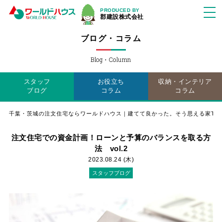
PRODUCED BY
郡建設株式会社
ブログ・コラム
Blog・Column
スタッフ
お役立ち
収納・インテリア
ブログ
コラム
コラム
千葉・茨城の注文住宅ならワールドハウス｜建てて良かった。そう思える家TO
注文住宅での資金計画！ローンと予算のバランスを取る方
法 vol.2
2023.08.24 (木)
スタッフブログ