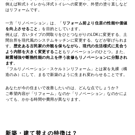
例えば和式トイレから洋式トイレへの変更や、外壁の塗り直しなど
はリフォームです。
一方「リノベーション」は、「
リフォーム前より住居の性能や価値
を向上させること
」を目的としています。
例えば、古いタイプの間取りをひとつながりのLDKに変更する、土
間台所を現代風のシステムキッチンに変更する、などが挙げられま
す。
歴史ある古民家の外観を保ちながら、現代の生活様式に見合う
よう内部を大きく変更すること
もリノベーションのひとつ。また、
耐震補強や断熱性能の向上を伴う改修もリノベーションに分類され
ます
。
「フルリノベーション・スケルトンリフォーム」とは家を丸裸（構
造のみ）にして、まるで新築のように生まれ変わらせることです。
あなたが今の住まいで改善したいのは、どんな点でしょうか？
ご希望内容が「リフォーム」なのか「リノベーション」なのかによ
っても、かかる時間や費用が異なります。
新築・建て替えの特徴は？