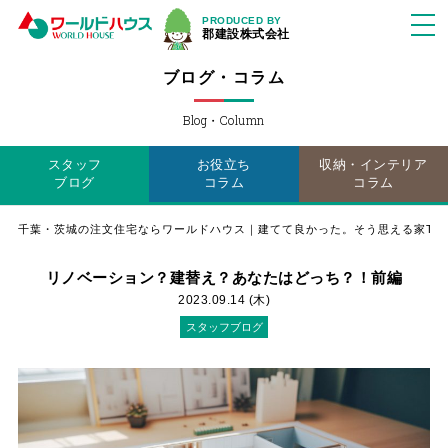
PRODUCED BY
郡建設株式会社
ブログ・コラム
Blog・Column
スタッフ
お役立ち
収納・インテリア
ブログ
コラム
コラム
千葉・茨城の注文住宅ならワールドハウス｜建てて良かった。そう思える家TO
リノベーション？建替え？あなたはどっち？！前編
2023.09.14 (木)
スタッフブログ