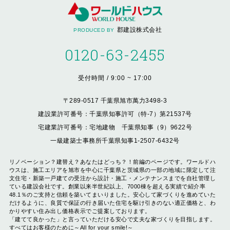
郡建設株式会社
PRODUCED BY
0120-63-2455
受付時間 / 9:00 ~ 17:00
〒289-0517 千葉県旭市萬力3498-3
建設業許可番号：千葉県知事許可（特-7）第21537号
宅建業許可番号：宅地建物 千葉県知事（9）9622号
一級建築士事務所千葉県知事1-2507-6432号
リノベーション？建替え？あなたはどっち？！前編のページです。ワールドハ
ウスは、施工エリアを旭市を中心に千葉県と茨城県の一部の地域に限定して注
文住宅・新築一戸建ての受注から設計・施工・メンテナンスまでを自社管理し
ている建設会社です。創業以来半世紀以上、7000棟を超える実績で紹介率
48.1％のご支持と信頼を築いてまいりました。安心して家づくりを進めていた
だけるように、良質で保証の行き届いた住宅を駆け引きのない適正価格と、わ
かりやすい住み出し価格表示でご提案しております。
「建てて良かった」と言っていただける安心で丈夫な家づくりを目指します。
すべてはお客様のために～All for your smile!～