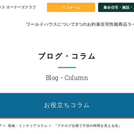
ウス オーナーズクラブ
リフォーム
集合住宅・施設・
ワールドハウスについて
3つのお約束
住宅性能
商品ラ
ブログ・コラム
Blog・Column
お役立ち
コラム
P
収納・インテリアコラム
『アナログ仕様で子供の時間を見える化』