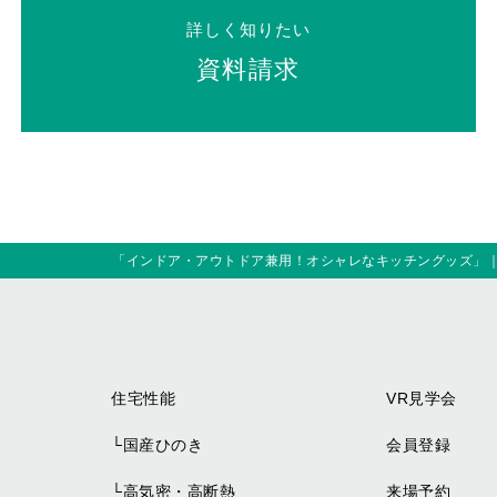
詳しく知りたい
資料請求
「インドア・アウトドア兼用！オシャレなキッチングッズ」
住宅性能
VR見学会
└
国産ひのき
会員登録
└
高気密・高断熱
来場予約