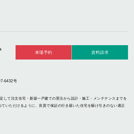
休
来場予約
資料請求
-6432号
定して注文住宅・新築一戸建ての受注から設計・施工・メンテナンスまでを
進めていただけるように、良質で保証の行き届いた住宅を駆け引きのない適正