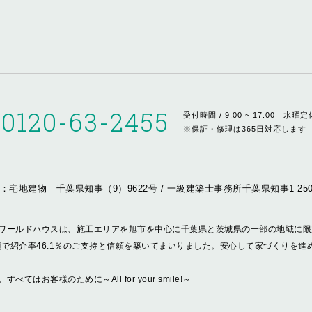
0120-63-2455
受付時間 / 9:00 ~ 17:00
水曜定
※保証・修理は365日対応します
：宅地建物 千葉県知事（9）9622号
/
一級建築士事務所千葉県知事1-2507
ワールドハウスは、施工エリアを旭市を中心に千葉県と茨城県の一部の地域に限
績で紹介率46.1％のご支持と信頼を築いてまいりました。安心して家づくりを
客様のために～All for your smile!～