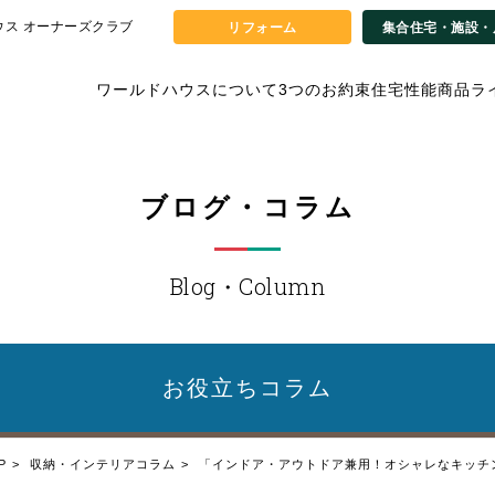
ウス オーナーズクラブ
リフォーム
集合住宅・施設・
ワールドハウスについて
3つのお約束
住宅性能
商品ラ
ブログ・コラム
Blog・Column
お役立ち
コラム
P
収納・インテリアコラム
「インドア・アウトドア兼用！オシャレなキッチ