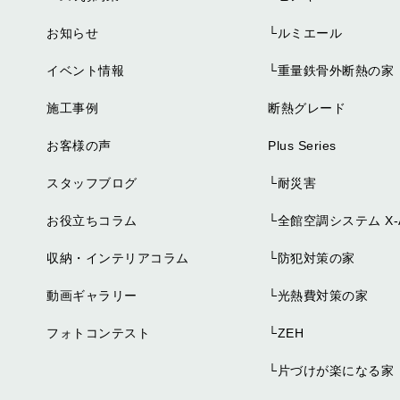
お知らせ
└
ルミエール
イベント情報
└
重量鉄骨外断熱の家
施工事例
断熱グレード
お客様の声
Plus Series
スタッフブログ
└
耐災害
お役立ちコラム
└
全館空調システム X-A
収納・インテリアコラム
└
防犯対策の家
動画ギャラリー
└
光熱費対策の家
フォトコンテスト
└
ZEH
└
片づけが楽になる家