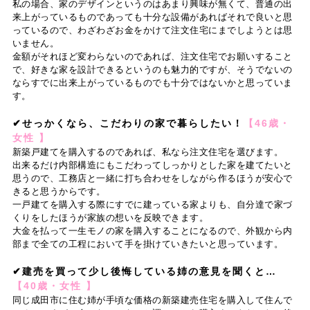
私の場合、家のデザインというのはあまり興味が無くて、普通の出
来上がっているものであっても十分な設備があればそれで良いと思
っているので、わざわざお金をかけて注文住宅にまでしようとは思
いません。
金額がそれほど変わらないのであれば、注文住宅でお願いすること
で、好きな家を設計できるというのも魅力的ですが、そうでないの
ならすでに出来上がっているものでも十分ではないかと思っていま
す。
✔せっかくなら、こだわりの家で暮らしたい！
【46歳・
女性 】
新築戸建てを購入するのであれば、私なら注文住宅を選びます。
出来るだけ内部構造にもこだわってしっかりとした家を建てたいと
思うので、工務店と一緒に打ち合わせをしながら作るほうが安心で
きると思うからです。
一戸建てを購入する際にすでに建っている家よりも、自分達で家づ
くりをしたほうが家族の想いを反映できます。
大金を払って一生モノの家を購入することになるので、外観から内
部まで全ての工程において手を掛けていきたいと思っています。
✔建売を買って少し後悔している姉の意見を聞くと…
【40歳・女性 】
同じ成田市に住む姉が手頃な価格の新築建売住宅を購入して住んで