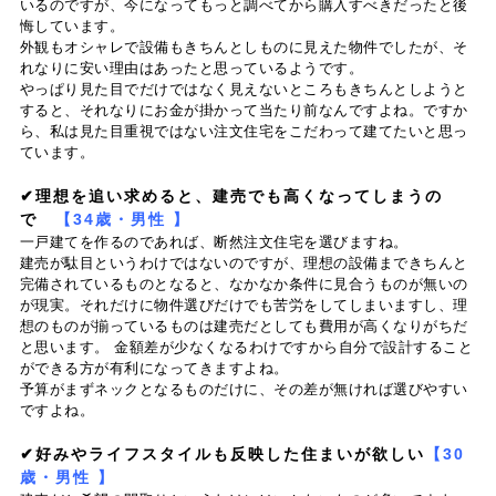
いるのですが、今になってもっと調べてから購入すべきだったと後
悔しています。
外観もオシャレで設備もきちんとしものに見えた物件でしたが、そ
れなりに安い理由はあったと思っているようです。
やっぱり見た目でだけではなく見えないところもきちんとしようと
すると、それなりにお金が掛かって当たり前なんですよね。ですか
ら、私は見た目重視ではない注文住宅をこだわって建てたいと思っ
ています。
✔理想を追い求めると、建売でも高くなってしまうの
で
【34歳・男性 】
一戸建てを作るのであれば、断然注文住宅を選びますね。
建売が駄目というわけではないのですが、理想の設備まできちんと
完備されているものとなると、なかなか条件に見合うものが無いの
が現実。それだけに物件選びだけでも苦労をしてしまいますし、理
想のものが揃っているものは建売だとしても費用が高くなりがちだ
と思います。 金額差が少なくなるわけですから自分で設計すること
ができる方が有利になってきますよね。
予算がまずネックとなるものだけに、その差が無ければ選びやすい
ですよね。
✔好みやライフスタイルも反映した住まいが欲しい
【30
歳・男性 】