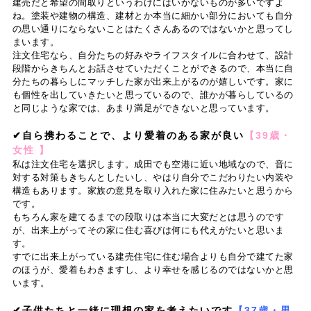
建売だと希望の間取りというわけにはいかないものが多いですよ
ね。塗装や建物の構造、建材とか本当に細かい部分においても自分
の思い通りにならないことはたくさんあるのではないかと思ってし
まいます。
注文住宅なら、自分たちの好みやライフスタイルに合わせて、設計
段階からきちんとお話させていただくことができるので、本当に自
分たちの暮らしにマッチした家が出来上がるのが嬉しいです。家に
も個性を出していきたいと思っているので、誰かが暮らしているの
と同じような家では、あまり満足ができないと思っています。
✔自ら携わることで、より愛着のある家が良い
【39歳・
女性 】
私は注文住宅を選択します。成田でも空港に近い地域なので、音に
対する対策もきちんとしたいし、やはり自分でこだわりたい内装や
構造もあります。家族の意見を取り入れた家に住みたいと思うから
です。
もちろん家を建てるまでの段取りは本当に大変だとは思うのです
が、出来上がってその家に住む喜びは何にも代えがたいと思いま
す。
すでに出来上がっている建売住宅に住む場合よりも自分で建てた家
のほうが、愛着もわきますし、より幸せを感じるのではないかと思
います。
✔子供たちと一緒に理想の家を考えたいです
【37歳・男