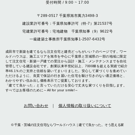
受付時間 / 9:00 ~ 17:00
〒289-0517 千葉県旭市萬力3498-3
建設業許可番号：千葉県知事許可（特-7）第21537号
宅建業許可番号：宅地建物 千葉県知事（9）9622号
一級建築士事務所千葉県知事1-2507-6432号
成田市で新築を建てるなら注文住宅と建売どっちがいい？のページです。ワー
ルドハウスは、施工エリアを旭市を中心に千葉県と茨城県の一部の地域に限定
して注文住宅・新築一戸建ての受注から設計・施工・メンテナンスまでを自社
管理している建設会社です。創業以来半世紀以上、7000棟を超える実績で紹介
率46.1％のご支持と信頼を築いてまいりました。安心して家づくりを進めてい
ただけるように、良質で保証の行き届いた住宅を駆け引きのない適正価格と、
わかりやすい住み出し価格表示でご提案しております。
「建てて良かった」と言っていただける安心で丈夫な家づくりを目指します。
すべてはお客様のために～All for your smile!～
お問い合わせ
個人情報の取り扱いについて
©
千葉・茨城の注文住宅ならワールドハウス｜建てて良かった。そう思える家