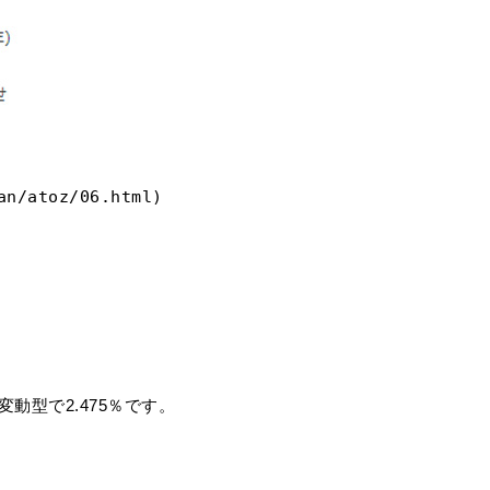
an/atoz/06.html
)
型で2.475％です。