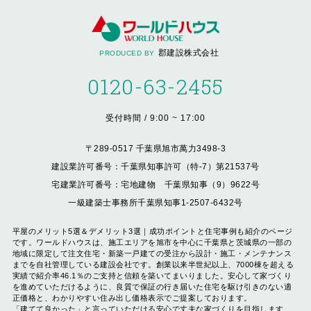
郡建設株式会社
PRODUCED BY
0120-63-2455
受付時間 / 9:00 ~ 17:00
〒289-0517 千葉県旭市萬力3498-3
建設業許可番号：千葉県知事許可（特-7）第21537号
宅建業許可番号：宅地建物 千葉県知事（9）9622号
一級建築士事務所千葉県知事1-2507-6432号
平屋のメリット5選＆デメリット3選｜成功ポイントと住宅事例も紹介のページ
です。ワールドハウスは、施工エリアを旭市を中心に千葉県と茨城県の一部の
地域に限定して注文住宅・新築一戸建ての受注から設計・施工・メンテナンス
までを自社管理している建設会社です。創業以来半世紀以上、7000棟を超える
実績で紹介率46.1％のご支持と信頼を築いてまいりました。安心して家づくり
を進めていただけるように、良質で保証の行き届いた住宅を駆け引きのない適
正価格と、わかりやすい住み出し価格表示でご提案しております。
「建てて良かった」と言っていただける安心で丈夫な家づくりを目指します。