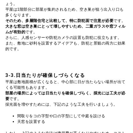
ょう。
平屋は1階部分に部屋が集約されるため、空き巣が狙う出入り口も
多くなります。
そのため、多層階住宅と比較して、特に防犯面で注意が必要
です。
大きな窓は空き巣にとって壊しやすいため、二重ガラスや窓フィル
ムが有効的
です。
さらに、人感センサーや防犯カメラの設置も防犯に役立ちます。
また、敷地に砂利を設置するアイデアも、防犯と景観の両方に効果
的です。
3-3.日当たりが確保しづらくなる
平屋は敷地面積が広くなると、中心部に日が当たらない場所が出て
くる可能性もあります。
部屋の場所によっては日当たりを確保しづらく、採光には工夫が必
要
です。
採光面を増やすためには、下記のような工夫を行いましょう。
間取りをコの字型や口の字型にして中庭を設ける
天窓を設置する