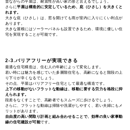
昔ながらの平屋は、耐震性が高い家の形と言えるでしょう。
さらに
平屋は構造的に安定しているため、庇（ひさし）を大きくと
れます。
大きな庇（ひさし）は、窓を開けても雨が室内に入りにくい利点が
あります。
大きな屋根にはソーラーパネルも設置できるため、環境に優しい住
宅を実現することが可能です。
2-3.バリアフリーが実現できる
最適な住宅構造は、住む人の年齢によって変化します。
若い時には魅力を感じていた多層階住宅も、高齢になると階段の上
り下りが辛くなるでしょう。
その点、平屋はバリアフリー住宅として最適な構造です。
上下の移動がないフラットな動線は、移動に要する労力を格段に抑
えられます。
段差をなくすことで、高齢者でもスムーズに歩けるでしょう。
さらに、フラットな動線は掃除や洗濯がしやすく、若い夫婦にもメ
リットがあります。
自由度の高い間取り計画と組み合わせることで、効率の良い家事動
線の住宅建設が可能
です。