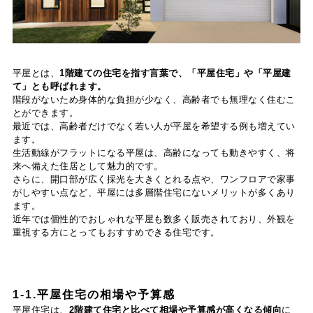
平屋とは、
1階建ての住宅を指す言葉で、「平屋住宅」や「平屋建
て」とも呼ばれます。
階段がないため身体的な負担が少なく、高齢者でも無理なく住むこ
とができます。
最近では、高齢者だけでなく若い人が平屋を希望する例も増えてい
ます。
生活動線がフラットになる平屋は、高齢になっても動きやすく、将
来へ備えた住居として魅力的です。
さらに、開口部が広く採光を大きくとれる点や、ワンフロアで家事
がしやすい点など、平屋には多層階住宅にないメリットが多くあり
ます。
近年では個性的でおしゃれな平屋も数多く販売されており、外観を
重視する方にとってもおすすめできる住宅です。
1-1.平屋住宅の相場や予算感
平屋住宅は、
2階建て住宅と比べて相場や予算感が高くなる傾向
に