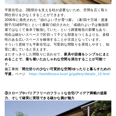
平屋住宅は、2階部分を支える柱が必要ないため、空間を広く取り
間仕切りを少なくすることができます。
2006年に発売された『頭のよい子が育つ家』（著/四十万靖・渡邊
朗子/日経BP社）という書籍で紹介された「成績のよい子は勉強部
屋ではなくて食卓で勉強していた」という調査報告の影響もあり、
現在は細かいスペースで区切って子ども部屋をつくるよりも、多様
性のある広いスペースを確保することが主流となっています。
そういう意味でも平家住宅は、可変的な間取りを実現しやすく、知
育に適していると言えます。
またすっきりした間取りに合わせて、
家具や設備をシンプルにまと
めることで、落ち着いたおしゃれな空間を演出することが可能
で
す。
施工事例「
間仕切りの少ない可変的な空間/ゆったりと暮らすための
平屋
」ページ
https://worldhouse.koori.jp/gallery/details_10.html
③スロープやバリアフリーのフラットな住宅/アイデア満載の提案
力、そして確実に実現できる確かな腕が魅力