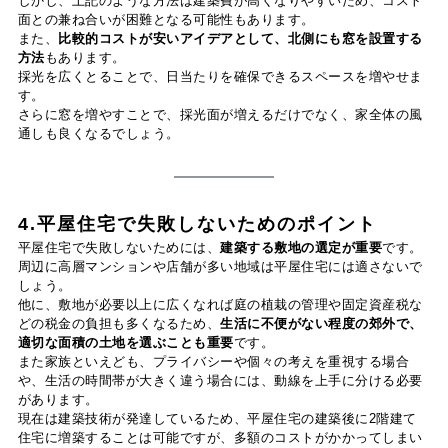
しかし、上記のような方法は建築費が高くなりやすいため、コスト
面との兼ね合いが困難となる可能性もあります。
また、
比較的コストが安いアイデアとして、北側にも窓を設置する
方法
もあります。
採光を広くとることで、日当たりを確保できるスペースを増やせま
す。
さらに窓を増やすことで、採光面が増えるだけでなく、家全体の風
通しも良くなるでしょう。
4.平屋住宅で失敗しないためのポイント
平屋住宅で失敗しないためには、
建築する敷地の選定が重要
です。
周辺に高層マンションや店舗が多い地域は平屋住宅には適さないで
しょう。
他に、敷地が必要以上に広くなれば庭の植栽の管理や固定資産税な
どの税金の負担も多くなるため、
生活に不便がない程度の郊外で、
適切な面積の土地を選ぶことも重要
です。
また家族といえども、プライバシーや個々の考えを重視する場合
や、生活の時間帯が大きく違う場合には、動線を上手に分ける必要
があります。
現在は建築技術が発達しているため、平屋住宅の建築後に2階建て
住宅に増築することは可能ですが、多額のコストがかかってしまい