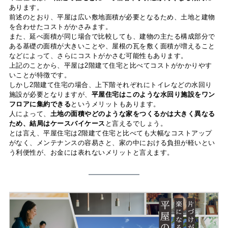
あります。
前述のとおり、平屋は広い敷地面積が必要となるため、土地と建物
を合わせたコストがかさみます。
また、延べ面積が同じ場合で比較しても、建物の主たる構成部分で
ある基礎の面積が大きいことや、屋根の瓦を敷く面積が増えること
などによって、さらにコストがかさむ可能性もあります。
上記のことから、平屋は2階建て住宅と比べてコストがかかりやす
いことが特徴です。
しかし2階建て住宅の場合、上下階それぞれにトイレなどの水回り
施設が必要となりますが、
平屋住宅はこのような水回り施設をワン
フロアに集約できる
というメリットもあります。
人によって、
土地の面積やどのような家をつくるかは大きく異なる
ため、結局はケースバイケース
と言えるでしょう。
とは言え、平屋住宅は2階建て住宅と比べても大幅なコストアップ
がなく、メンテナンスの容易さと、家の中における負担が軽いとい
う利便性が、お金には表れないメリットと言えます。