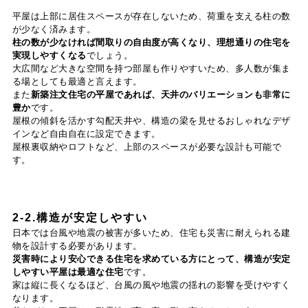
平屋は上部に居住スペースが存在しないため、荷重を支える柱の数
が少なく済みます。
柱の数が少なければ間取りの自由度が高くなり、理想通りの住宅を
実現しやすくなる
でしょう。
大広間など大きな空間を持つ部屋も作りやすいため、多人数が集ま
る場としても最適と言えます。
また
新築注文住宅の平屋であれば、天井のバリエーションも非常に
豊か
です。
屋根の傾斜を活かす勾配天井や、構造の梁を見せるおしゃれなデザ
インなど自由自在に設定できます。
屋根裏収納やロフトなど、上部のスペースが必要な設計も可能で
す。
2-2.構造が安定しやすい
日本では台風や地震の被害が多いため、住宅も災害に耐えられる建
物を設計する必要があります。
災害時により安心できる住宅を求めている方にとって、構造が安定
しやすい平屋は最適な住宅
です。
家は縦に長くなるほど、台風の風や地震の揺れの影響を受けやすく
なります。