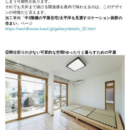
しまう可能性があります。
それでも天井まで抜ける開放感を屋内で味わえるのは、このデザイ
ンの特徴だと言えます。
施工事例「
中2階建の平屋住宅/太平洋を見渡すロケーション抜群の
住まい
」ページ
https://worldhouse.koori.jp/gallery/details_32.html
②間仕切りの少ない可変的な空間/ゆったりと暮らすための平屋