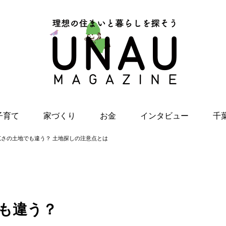
子育て
家づくり
お金
インタビュー
千
同じ広さの土地でも違う？ 土地探しの注意点とは
味ライフ
原アンナの親子で楽しく！
展示場の歩き方
注文住宅のための土地探し
千葉ゆかりのあの人に聞
IB
簡単レシピ
と資金計画
く Chibaの魅力
気レ
お家で遊ぼう！
夢のマイホーム！お金はど
家族
うする？教えて、山口FP！
スメ
千葉のワーママに学ぶ！仕
事と子育て
千葉
でも違う？
親子で“ととのう”ストレッチ