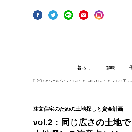
暮らし
趣味
注文住宅のワールドハウス TOP
UNAU TOP
vol.2：
インテリア＆収納のプロ
戸建てで楽しむ趣
【アンジェ・リュクス】に
学ぶ、暮らしのお役立ちポ
イント
注文住宅のための土地探しと資金計画
お家で遊ぼう！
タスカジさんに学ぶ！最強
vol.2：同じ広さの土地
「片づけ術」