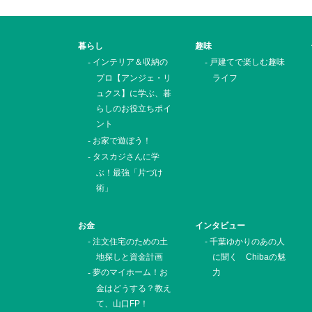
暮らし
趣味
インテリア＆収納の
戸建てで楽しむ趣味
プロ【アンジェ・リ
ライフ
ュクス】に学ぶ、暮
らしのお役立ちポイ
ント
お家で遊ぼう！
タスカジさんに学
ぶ！最強「片づけ
術」
お金
インタビュー
注文住宅のための土
千葉ゆかりのあの人
地探しと資金計画
に聞く Chibaの魅
夢のマイホーム！お
力
金はどうする？教え
て、山口FP！