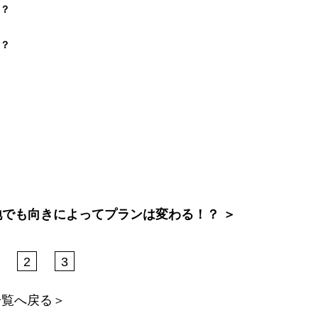
？
？
地でも向きによってプランは変わる！？ ＞
2
3
一覧へ戻る＞