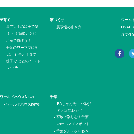
ワールド
子育て
家づくり
原アンナの親子で楽
展示場の歩き方
UNAU 
しく！簡単レシピ
注文住宅
お家で遊ぼう！
千葉のワーママに学
ぶ！仕事と子育て
親子で“ととのう”スト
レッチ
ワールドハウスNews
千葉
IBAちゃん先生の体が
ワールドハウスnews
喜ぶ元気レシピ
家族で楽しむ！千葉
のオススメスポット
千葉グルメを味わう