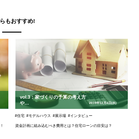
らもおすすめ!
vol.3：家づくりの予算の考え方
や
2019年12月4日(水)
必要になる費用とは？
#住宅
#モデルハウス
#展示場
#インタビュー
！
資金計画に組み込むべき費用とは？住宅ローンの目安は？