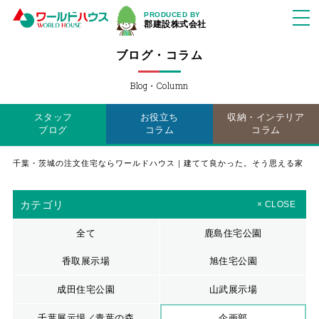
PRODUCED BY
郡建設株式会社
ブログ・コラム
Blog・Column
スタッフ
お役立ち
収納・インテリア
ブログ
コラム
コラム
千葉・茨城の注文住宅ならワールドハウス｜建てて良かった。そう思える家
カテゴリ
× CLOSE
全て
鹿島住宅公園
香取展示場
旭住宅公園
成田住宅公園
山武展示場
千葉展示場／青葉の森
企画部