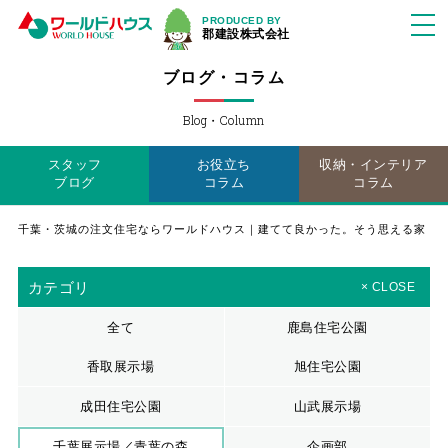
PRODUCED BY
郡建設株式会社
ブログ・コラム
Blog・Column
スタッフ
お役立ち
収納・インテリア
ブログ
コラム
コラム
千葉・茨城の注文住宅ならワールドハウス｜建てて良かった。そう思える家
カテゴリ
× CLOSE
全て
鹿島住宅公園
香取展示場
旭住宅公園
成田住宅公園
山武展示場
千葉展示場／青葉の森
企画部