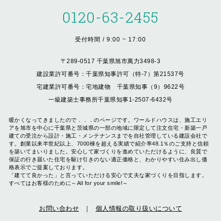
0120-63-2455
受付時間 / 9:00 ~ 17:00
〒289-0517 千葉県旭市萬力3498-3
建設業許可番号：千葉県知事許可（特-7）第21537号
宅建業許可番号：宅地建物 千葉県知事（9）9622号
一級建築士事務所千葉県知事1-2507-6432号
暖かくなってきましたので．．．のページです。ワールドハウスは、施工エリ
アを旭市を中心に千葉県と茨城県の一部の地域に限定して注文住宅・新築一戸
建ての受注から設計・施工・メンテナンスまでを自社管理している建設会社で
す。創業以来半世紀以上、7000棟を超える実績で紹介率48.1％のご支持と信頼
を築いてまいりました。安心して家づくりを進めていただけるように、良質で
保証の行き届いた住宅を駆け引きのない適正価格と、わかりやすい住み出し価
格表示でご提案しております。
「建てて良かった」と言っていただける安心で丈夫な家づくりを目指します。
すべてはお客様のために～All for your smile!～
お問い合わせ
個人情報の取り扱いについて