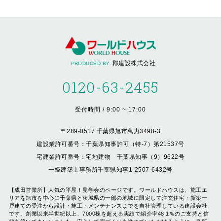
郡建設株式会社
PRODUCED BY
0120-63-2455
受付時間 / 9:00 ~ 17:00
〒289-0517 千葉県旭市萬力3498-3
建設業許可番号：千葉県知事許可（特-7）第21537号
宅建業許可番号：宅地建物 千葉県知事（9）9622号
一級建築士事務所千葉県知事1-2507-6432号
【成田営業所】人気の平屋！見学会のページです。ワールドハウスは、施工エ
リアを旭市を中心に千葉県と茨城県の一部の地域に限定して注文住宅・新築一
戸建ての受注から設計・施工・メンテナンスまでを自社管理している建設会社
です。創業以来半世紀以上、7000棟を超える実績で紹介率48.1％のご支持と信