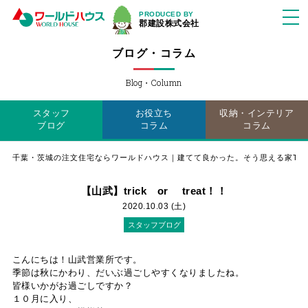
PRODUCED BY
郡建設株式会社
ブログ・コラム
Blog・Column
スタッフ
お役立ち
収納・インテリア
ブログ
コラム
コラム
千葉・茨城の注文住宅ならワールドハウス｜建てて良かった。そう思える家TO
【山武】trick or treat！！
2020.10.03 (土)
スタッフブログ
こんにちは！山武営業所です。
季節は秋にかわり、だいぶ過ごしやすくなりましたね。
皆様いかがお過ごしですか？
１０月に入り、