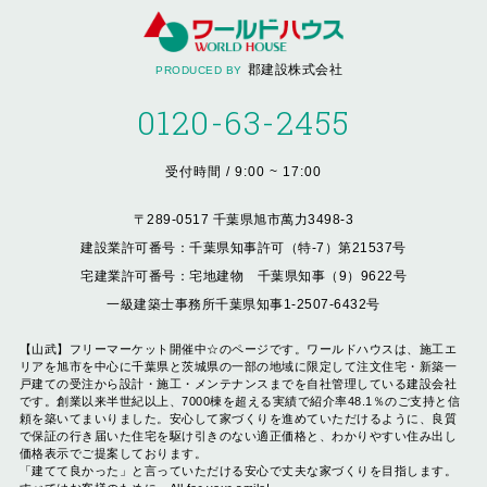
郡建設株式会社
PRODUCED BY
0120-63-2455
受付時間 / 9:00 ~ 17:00
〒289-0517 千葉県旭市萬力3498-3
建設業許可番号：千葉県知事許可（特-7）第21537号
宅建業許可番号：宅地建物 千葉県知事（9）9622号
一級建築士事務所千葉県知事1-2507-6432号
【山武】フリーマーケット開催中☆のページです。ワールドハウスは、施工エ
リアを旭市を中心に千葉県と茨城県の一部の地域に限定して注文住宅・新築一
戸建ての受注から設計・施工・メンテナンスまでを自社管理している建設会社
です。創業以来半世紀以上、7000棟を超える実績で紹介率48.1％のご支持と信
頼を築いてまいりました。安心して家づくりを進めていただけるように、良質
で保証の行き届いた住宅を駆け引きのない適正価格と、わかりやすい住み出し
価格表示でご提案しております。
「建てて良かった」と言っていただける安心で丈夫な家づくりを目指します。