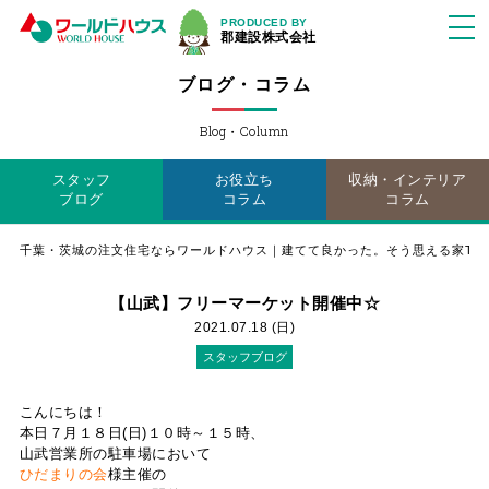
PRODUCED BY
郡建設株式会社
ブログ・コラム
Blog・Column
スタッフ
お役立ち
収納・インテリア
ブログ
コラム
コラム
千葉・茨城の注文住宅ならワールドハウス｜建てて良かった。そう思える家TO
【山武】フリーマーケット開催中☆
2021.07.18 (日)
スタッフブログ
こんにちは！
本日７月１８日(日)１０時～１５時、
山武営業所の駐車場において
ひだまりの会
様主催の