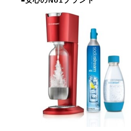
◾
安心のNo1ブランド