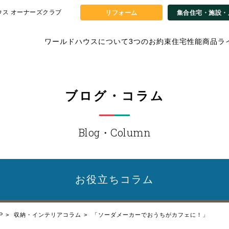
ウス オーナーズクラブ
リフォーム
集合住宅・施設・
ワールドハウスについて
3つのお約束
住宅性能
商品ラ
ブログ・コラム
Blog・Column
お役立ち
コラム
P
収納・インテリアコラム
「ソーダメーカーでおうちがカフェに！」