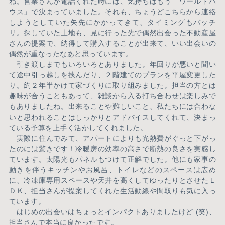
ね。営業さんが電話くれた時には、気持ちはもう「ワールドハ
ウス」で決まっていました。それも、ちょうどこちらから連絡
しようとしていた矢先にかかってきて、タイミングもバッチ
リ。探していた土地も、見に行った先で偶然出会った不動産屋
さんの提案で、納得して購入することが出来て、いい出会いの
偶然が重なったなあと思っています。
引き渡しまでもいろいろとありました。年回りが悪いと聞い
て途中引っ越しを挟んだり、２階建てのプランを平屋変更した
り。約２年半かけて家づくりに取り組みました。担当の方とは
趣味が合うこともあって、雑談から入る打ち合わせは楽しみで
もありましたね。出来ることや難しいこと、私たちには合わな
いと思われることはしっかりとアドバイスしてくれて、決まっ
ている予算を上手く活かしてくれました。
実際に住んでみて、アパートによりも光熱費がぐっと下がっ
たのには驚きです！冷暖房の効率の高さで断熱の良さを実感し
ています。太陽光もパネルもつけて正解でした。他にも家事の
動きを伴うキッチンやお風呂、トイレなどのスペースは広め
に、冷凍庫専用スペースや天井を高くしてゆったりとさせたＬ
ＤＫ、担当さんが提案してくれた生活動線や間取りも気に入っ
ています。
はじめの出会いはちょっとインパクトありましたけど (笑)、
担当さんで本当に良かったです。