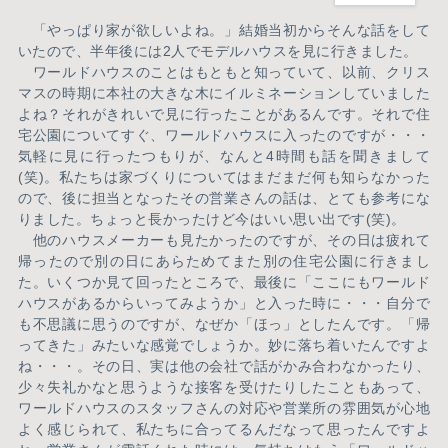
「やっぱり家が欲しいよね。」結婚当初からそんな話をして
いたので、半年後には2人でモデルハウスを見に行きました。
ワールドハウスのことはもともと知っていて、以前、クリス
マスの時期に本社の大きな木にイルミネーションしていました
よね？それがきれいで見に行ったことがあるんです。それで住
宅公園についてすぐ、ワールドハウスに入ったのですが・・・
気軽に見に行ったつもりが、なんと4時間も話を聞きまして
(笑)。私たちは家づくりについてはまだまだ何も知らなかった
ので、後に担当となったその営業さんの話は、とても参考にな
りました。ちょっと長かったけど今はいい思い出です(笑)。
他のハウスメーカーも見たかったのですが、その日は疲れて
帰ったので別の日にあらためてまた別の住宅公園に行きまし
た。いくつか見て回ったところで、最後に「ここにもワールド
ハウスがあるからいってみようか」と入った時に・・・自分で
も不思議に思うのですが、なぜか「ほっ」としたんです。「帰
ってきた」みたいな感覚でしょうか。妙に落ち着いたんですよ
ね・・・。その日、実は他の会社で話がかみ合わなかったり、
少々失礼かなと思うような接客を受けたりしたこともあって、
ワールドハウスのスタッフさんの対応や営業所の雰囲気が心地
よく感じられて、私たちに合ってるんだなって思ったんですよ