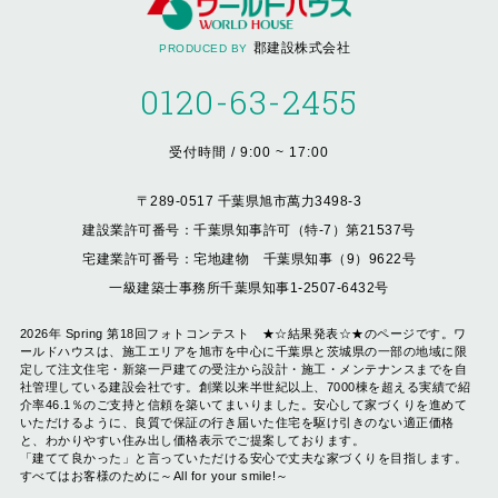
郡建設株式会社
PRODUCED BY
0120-63-2455
受付時間 / 9:00 ~ 17:00
〒289-0517 千葉県旭市萬力3498-3
建設業許可番号：千葉県知事許可（特-7）第21537号
宅建業許可番号：宅地建物 千葉県知事（9）9622号
一級建築士事務所千葉県知事1-2507-6432号
2026年 Spring 第18回フォトコンテスト ★☆結果発表☆★のページです。ワ
ールドハウスは、施工エリアを旭市を中心に千葉県と茨城県の一部の地域に限
定して注文住宅・新築一戸建ての受注から設計・施工・メンテナンスまでを自
社管理している建設会社です。創業以来半世紀以上、7000棟を超える実績で紹
介率46.1％のご支持と信頼を築いてまいりました。安心して家づくりを進めて
いただけるように、良質で保証の行き届いた住宅を駆け引きのない適正価格
と、わかりやすい住み出し価格表示でご提案しております。
「建てて良かった」と言っていただける安心で丈夫な家づくりを目指します。
すべてはお客様のために～All for your smile!～