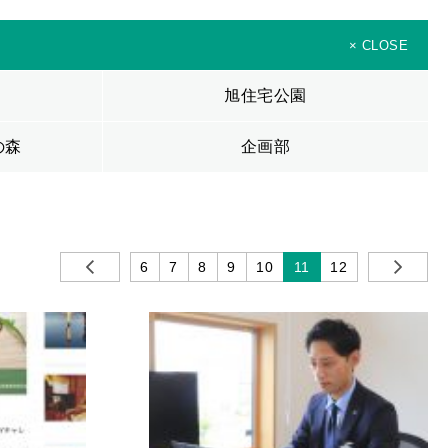
× CLOSE
旭住宅公園
の森
企画部
6
7
8
9
10
11
12