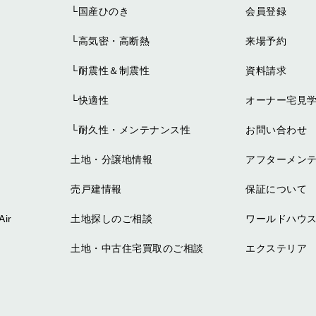
└
国産ひのき
会員登録
└
高気密・高断熱
来場予約
└
耐震性＆制震性
資料請求
└
快適性
オーナー宅見
└
耐久性・メンテナンス性
お問い合わせ
土地・分譲地情報
アフターメン
売戸建情報
保証について
ir
土地探しのご相談
ワールドハウス
土地・中古住宅買取のご相談
エクステリア