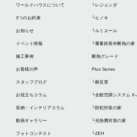
ワールドハウスについて
└
レジェンダ
3つのお約束
└
ヒノキ
お知らせ
└
ルミエール
イベント情報
└
重量鉄骨外断熱の家
施工事例
断熱グレード
お客様の声
Plus Series
スタッフブログ
└
耐災害
お役立ちコラム
└
全館空調システム X-A
収納・インテリアコラム
└
防犯対策の家
動画ギャラリー
└
光熱費対策の家
フォトコンテスト
└
ZEH