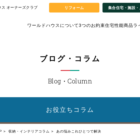
ウス オーナーズクラブ
リフォーム
集合住宅・施設・
ワールドハウスについて
3つのお約束
住宅性能
商品ラ
ブログ・コラム
Blog・Column
お役立ち
コラム
P
収納・インテリアコラム
あの悩みこれひとつで解決