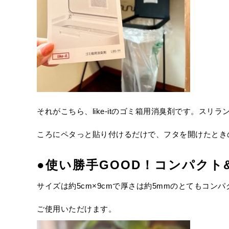
それがこちら、like-itのゴミ箱用消臭剤です。
ころにペタっと貼り付けるだけで、フタを開けたとき
●
使い勝手
GOOD
！コンパクト
サイズは約5cm×9cmで厚さは約5mmのとてもコ
ご使用いただけます。