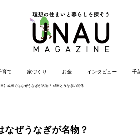
子育て
家づくり
お金
インタビュー
千
日】成田ではなぜうなぎが名物？ 成田とうなぎの関係
味ライフ
原アンナの親子で楽しく！
展示場の歩き方
注文住宅のための土地探し
千葉ゆかりのあの人に聞
IB
簡単レシピ
と資金計画
く Chibaの魅力
気レ
お家で遊ぼう！
夢のマイホーム！お金はど
家族
うする？教えて、山口FP！
スメ
千葉のワーママに学ぶ！仕
事と子育て
千葉
はなぜうなぎが名物？
親子で“ととのう”ストレッチ