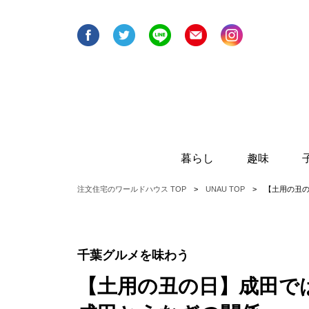
暮らし
趣味
注文住宅のワールドハウス TOP
UNAU TOP
【土用の丑の
インテリア＆収納のプロ
戸建てで楽しむ趣
【アンジェ・リュクス】に
学ぶ、暮らしのお役立ちポ
イント
千葉グルメを味わう
お家で遊ぼう！
タスカジさんに学ぶ！最強
【土用の丑の日】成田で
「片づけ術」