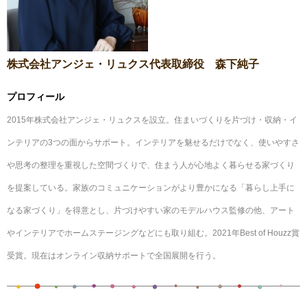
株式会社アンジェ・リュクス代表取締役 森下純子
プロフィール
2015年株式会社アンジェ・リュクスを設立。住まいづくりを片づけ・収納・イ
ンテリアの3つの面からサポート。インテリアを魅せるだけでなく、使いやすさ
や思考の整理を重視した空間づくりで、住まう人が心地よく暮らせる家づくり
を提案している。家族のコミュニケーションがより豊かになる「暮らし上手に
なる家づくり」を得意とし、片づけやすい家のモデルハウス監修の他、アート
やインテリアでホームステージングなどにも取り組む。2021年Best of Houzz賞
受賞。現在はオンライン収納サポートで全国展開を行う。